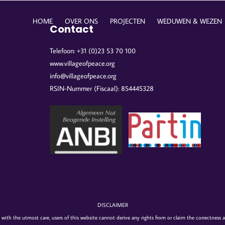
HOME
OVER ONS
PROJECTEN
WEDUWEN & WEZEN
Contact
Telefoon: +31 (0)23 53 70 100
www.villageofpeace.org
info@villageofpeace.org
RSIN-Nummer (Fiscaal): 854445328
DISCLAIMER
 with the utmost care, users of this website cannot derive any rights from or claim the correctness