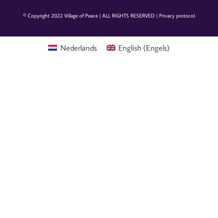
© Copyright 2022 Village of Peace | ALL RIGHTS RESERVED |
Privacy protocol
.
Nederlands
English
(
Engels
)