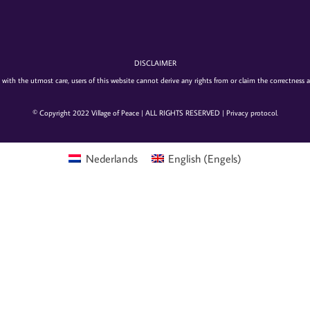
DISCLAIMER
 with the utmost care, users of this website cannot derive any rights from or claim the correctness
© Copyright 2022 Village of Peace | ALL RIGHTS RESERVED |
Privacy protocol
.
Nederlands
English
(
Engels
)