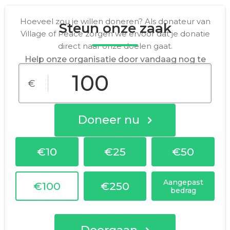
Hoeveel zou je willen doneren? Als donateur van
Steun onze zaak
Village of Peace zorgen we ervoor dat je donatie
direct naar onze doelen gaat.
Help onze organisatie door vandaag nog te
doneren! Alle donaties gaan rechtstreeks naar
€
het maken van een verschil voor onze zaak.
Doneer nu
€10
€25
€50
Aangepast
€100
€250
bedrag