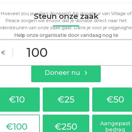
Hoeveel zou je willen doneren? Als donateur van Village of
Steun onze zaak
Peace zorgen we ervoor dat je donatie direct naar het
dersteunen van onze zaak gaat. Dank je voor je vrijgevighe
Help onze organisatie door vandaag nog te
doneren! Alle donaties gaan rechtstreeks naar het
maken van een verschil voor onze zaak.
€
Doneer nu
€10
€25
€50
Aangepast
€100
€250
bedrag