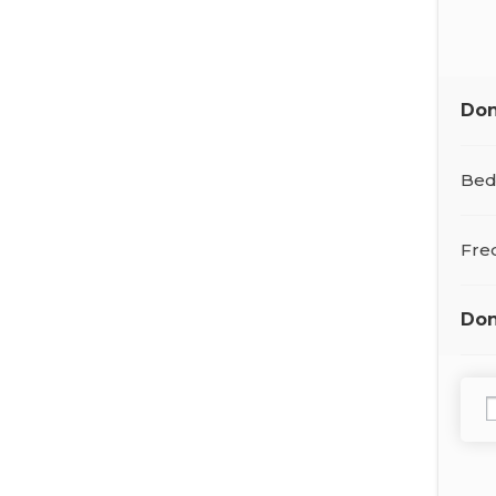
Don
Bed
Fre
Don