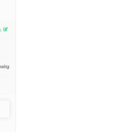
n
alig